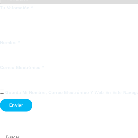
Tu Valoración
*
Nombre
*
Correo Electrónico
*
Guarda Mi Nombre, Correo Electrónico Y Web En Este Naveg