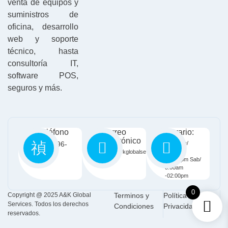
venta de equipos y
suministros de
oficina, desarrollo
web y soporte
técnico, hasta
consultoría IT,
software POS,
seguros y más.
Teléfono
Correo
Horario:
electrónico
809-596-
Lun - Vie/
8:00am
Info@aykglobalservices.com
6345
-05:00pm Sab/
8:00am
-02:00pm
0
Copyright @ 2025 A&K Global
Terminos y
Política de
Services. Todos los derechos
Condiciones
Privacidad
reservados.