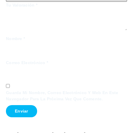
Tu Valoración
*
Nombre
*
Correo Electrónico
*
Guarda Mi Nombre, Correo Electrónico Y Web En Este
Navegador Para La Próxima Vez Que Comente.